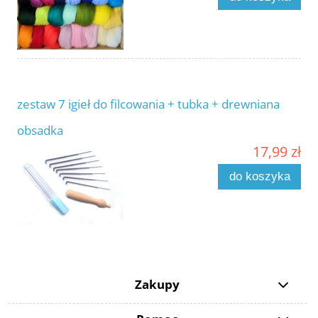
zestaw 7 igieł do filcowania + tubka + drewniana
obsadka
17,99 zł
do koszyka
Zakupy