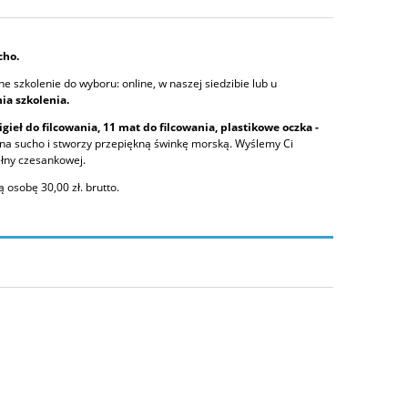
cho.
 szkolenie do wyboru: online, w naszej siedzibie lub u
ia szkolenia.
gieł do filcowania, 11 mat do filcowania, plastikowe oczka -
a na sucho i stworzy przepiękną świnkę morską. Wyślemy Ci
ełny czesankowej.
osobę 30,00 zł. brutto.