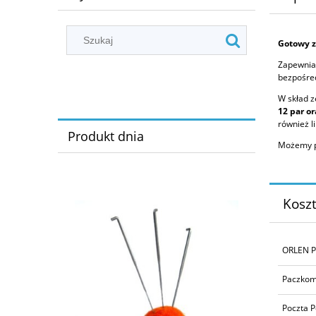
Gotowy z
Zapewniam
bezpośre
W skład 
12 par or
również l
Produkt dnia
Możemy pr
Kosz
ORLEN P
Paczkom
Poczta P