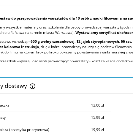
estaw do przeprowadzenia warsztatów dla 10 osób z nauki filcowania na su
y wszystkie materiały oraz szkolenie dla osoby prowadzącej warsztaty (godzinne
dnio u Państwa na terenie miasta Warszawa).
Wystawiamy certyfikat ukończen
zestawu wchodzą: -
600 g wełny czesankowej, 12 jajek styropianowych, 66 szt. i
az kolorowa instrukcja
, dzięki której prowadzący nauczy się podstaw filcowani
ink do filmu na którym krok po kroku pokażemy powstawanie świnki morskiej z w
zeszkoli większą ilośc osób prowadzących warsztaty - koszt za każda dodatkową 
ty dostawy
Cena nie zawiera ewentualnych kosztów
aczka
13,00 zł
płatności
aty
15,99 zł
olska
(przesyłka priorytetowa)
19,99 zł