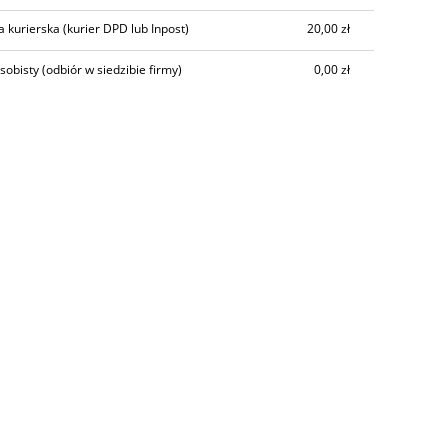
a kurierska
(kurier DPD lub Inpost)
20,00 zł
sobisty
(odbiór w siedzibie firmy)
0,00 zł