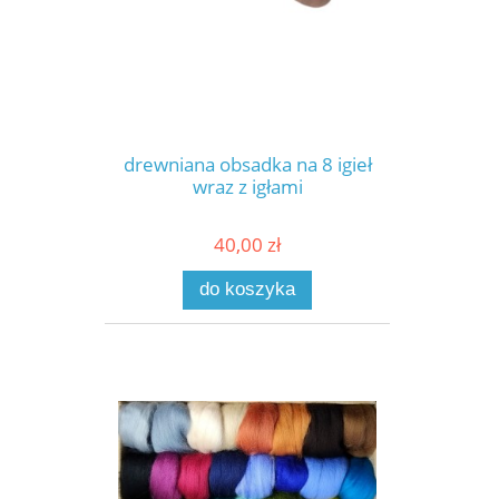
drewniana obsadka na 8 igieł
wraz z igłami
40,00 zł
do koszyka