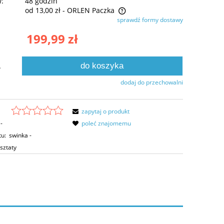
w:
48 godzin
od 13,00 zł
- ORLEN Paczka
sprawdź formy dostawy
na nie zawiera ewentualnych kosztów
199,99 zł
tności
do koszyka
.
dodaj do przechowalni
zapytaj o produkt
-
poleć znajomemu
tu:
swinka -
sztaty