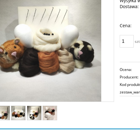
Wysyłka 
Dostawa:
Ce
Cena:
pła
szt
Ocena:
Producent:
Kod produk
zestaw_war