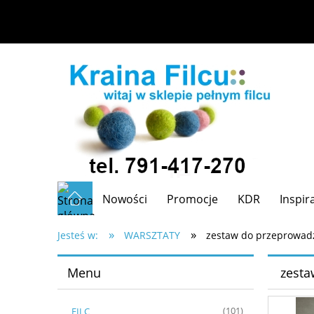
Nowości
Promocje
KDR
Inspir
»
»
Jesteś w:
WARSZTATY
zestaw do przeprowadz
Menu
zesta
FILC
(101)