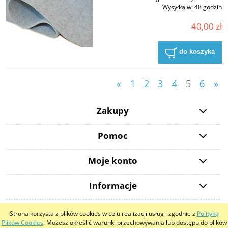
Wysyłka w:
48 godzin
40,00 zł
do koszyka
«
1
2
3
4
5
6
»
Zakupy
Pomoc
Moje konto
Informacje
Strona korzysta z plików cookies w celu realizacji usług i zgodnie z
Polityką
pokaż pełną wersję strony
Plików Cookies
. Możesz określić warunki przechowywania lub dostępu do plików