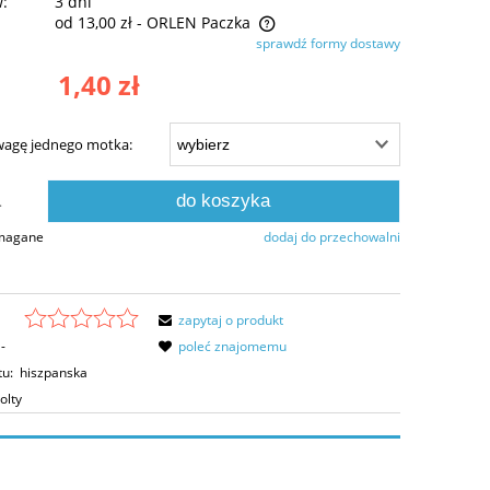
w:
3 dni
od 13,00 zł
- ORLEN Paczka
sprawdź formy dostawy
na nie zawiera ewentualnych kosztów
1,40 zł
tności
wagę jednego motka:
do koszyka
.
ymagane
dodaj do przechowalni
zapytaj o produkt
-
poleć znajomemu
tu:
hiszpanska
olty