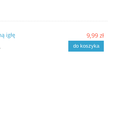
ą igłę
9,99 zł
do koszyka
o