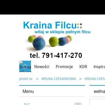
Nowości
Promocje
KDR
Inspir
»
»
Jesteś w:
WEŁNA CZESANKOWA
WEŁNA CZES
Menu
wełna
FILC
(101)