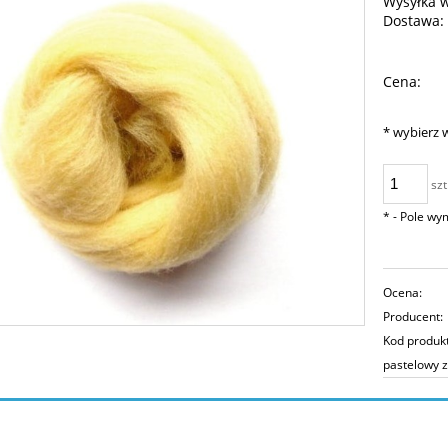
Wysyłka 
Dostawa:
Ce
Cena:
pła
*
wybierz 
szt
*
- Pole w
Ocena:
Producent:
Kod produk
pastelowy z