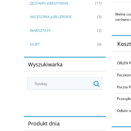
ZESTAWY KREATYWNE
(11)
Wełna cze
AKCESORIA JUBILERSKIE
(5)
zarówno 
WARSZTATY
(2)
Kosz
HURT
(6)
ORLEN P
Wyszukiwarka
Paczkom
Poczta P
Przesyłk
Odbiór o
Produkt dnia