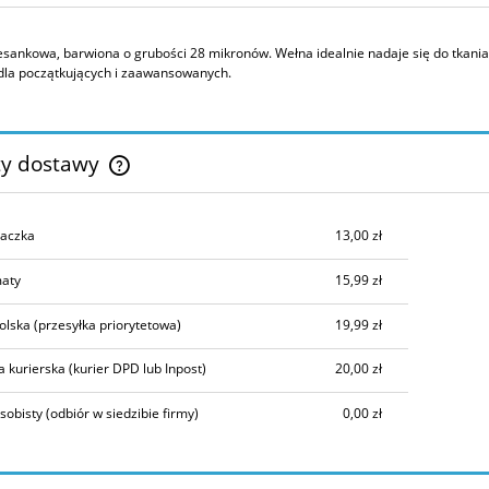
sankowa, barwiona o grubości 28 mikronów. Wełna idealnie nadaje się do tkania
dla początkujących i zaawansowanych.
ty dostawy
Cena nie zawiera ewentualnych kosztów
aczka
13,00 zł
płatności
aty
15,99 zł
olska
(przesyłka priorytetowa)
19,99 zł
a kurierska
(kurier DPD lub Inpost)
20,00 zł
sobisty
(odbiór w siedzibie firmy)
0,00 zł