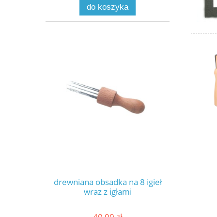
do koszyka
drewniana obsadka na 8 igieł
wraz z igłami
40,00 zł